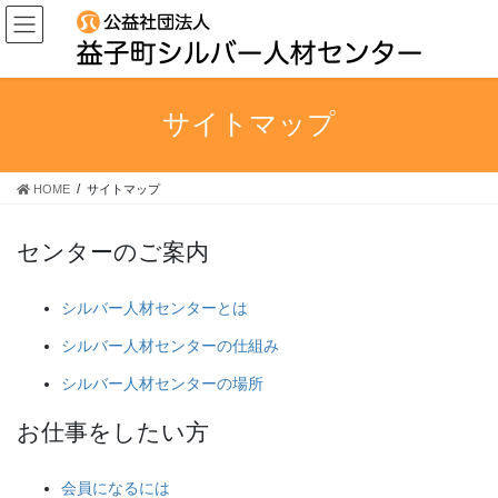
コ
ナ
ン
ビ
テ
ゲ
ン
ー
ツ
シ
サイトマップ
に
ョ
移
ン
動
に
HOME
サイトマップ
移
動
センターのご案内
シルバー人材センターとは
シルバー人材センターの仕組み
シルバー人材センターの場所
お仕事をしたい方
会員になるには